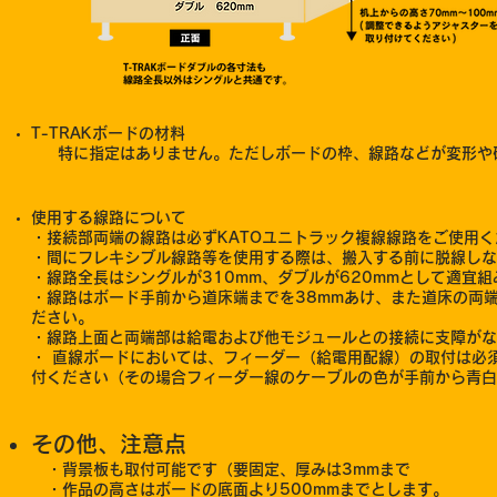
T-TRAKボードの材料
特に指定はありません。ただしボードの枠、線路などが変形や破
使用する線路について
・接続部両端の線路は必ずKATOユニトラック複線線路をご使用く
・間にフレキシブル線路等を使用する際は、搬入する前に脱線しな
・線路全長はシングルが310mm、ダブルが620mmとして適宜
・線路はボード手前から道床端までを38mmあけ、また道床の両
ださい。
・線路上面と両端部は給電および他モジュールとの接続に支障がな
・ 直線ボードにおいては、フィーダー（給電用配線）の取付は必
付ください（その場合フィーダー線のケーブルの色が手前から青白
その他、注意点
・背景板も取付可能です（要固定、厚みは3mmまで
・作品の高さはボードの底面より500mmまでとします。