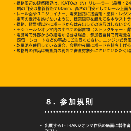
・線路周辺の建築限界は、KATOの（N）リレーラー（品番：24
幅の目安は複線線路で60mm、高さの目安としてレール上面か
・レール面やユニジョイナー、電気回路に接着剤・塗料・レジン
・車両の走行を妨げないように、建築限界を超えて樹木やストラ
・線路、背景板以外にボードからはみ出しての造形はしないでく
・モジュールジオラマ内のすべての配置物（ストラクチャー・背
・電飾等で外部からの給電が必要な場合、参加者自身で乾電池な
感電・ショートなどの事故にご注意ください。エンジン式発電
・乾電池を使用している場合、会期中夜間にボードを持ち上げる
・規格外の作品は審査員の判断で審査対象外にさせていただく場
８. 参加規則
出展するT-TRAKジオラマ作品の底面に製
ださい。