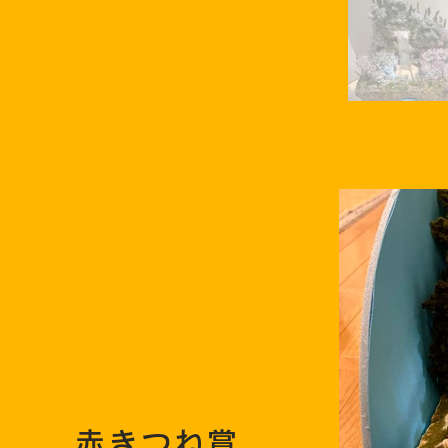
赤きつね賞